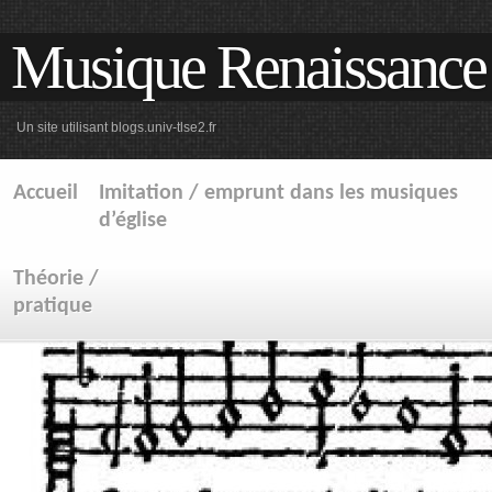
Musique Renaissance
Un site utilisant blogs.univ-tlse2.fr
Accueil
Imitation / emprunt dans les musiques
d’église
Théorie /
pratique