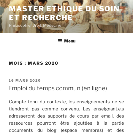
Aller
MASTER ETHIQUE DU SOIN
au
ET RECHERCHE
contenu
principal
Philosophie, Droit, Médecine
Menu
MOIS :
MARS 2020
PUBLIÉ
16 MARS 2020
LE
Emploi du temps commun (en ligne)
Compte tenu du contexte, les enseignements ne se
tiendront pas comme convenu. Les enseignant.e.s
adresseront des supports de cours par email, des
ressources pourront être ajoutées à la partie
documents du blog (espace membres) et des