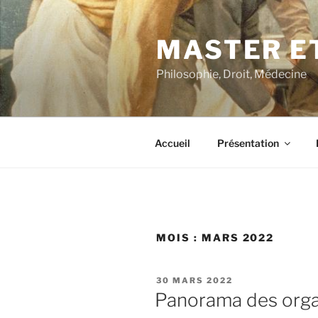
Aller
au
MASTER ET
contenu
principal
Philosophie, Droit, Médecine
Accueil
Présentation
MOIS :
MARS 2022
PUBLIÉ
30 MARS 2022
LE
Panorama des orga