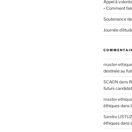
Appel à volonta
« Comment fai
Soutenance de
Journée d’étud
COMMENTAIR
master-ethiqu
destinée au fut
SCAON
dans
R
futurs candida
master-ethiqu
éthiques dans l
Sandra LISTUZ
éthiques dans l