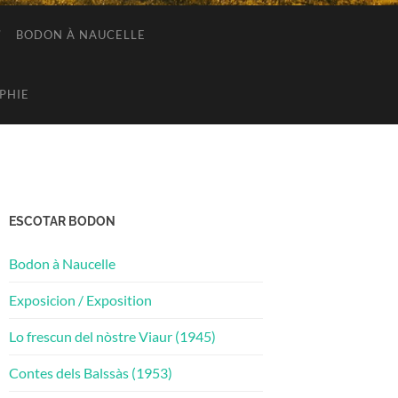
BODON À NAUCELLE
APHIE
ESCOTAR BODON
Bodon à Naucelle
Exposicion / Exposition
Lo frescun del nòstre Viaur (1945)
Contes dels Balssàs (1953)