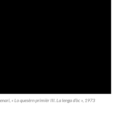
nari, « Lo quesèrn primièr III. La lenga d’òc », 1973