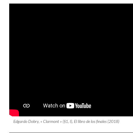
Edgardo Dobry, « Clarmont » (§1, I), El libro de los finales (2018)