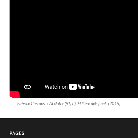
Fabrice Corrons, « Al club » (§1, II),
El llibre dels finals
(2015)
PAGES