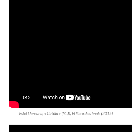
Estel Llansana, « Catòia » (§1,I), El llibre dels finals (2015)