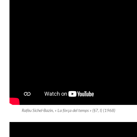
Rafèu Sichel-Bazin, « La fòrça del temps » (§7, I) (1968)