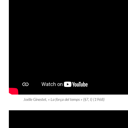
Joëlle Ginestet, « La fòrça del temps » (§7, I) (1968)