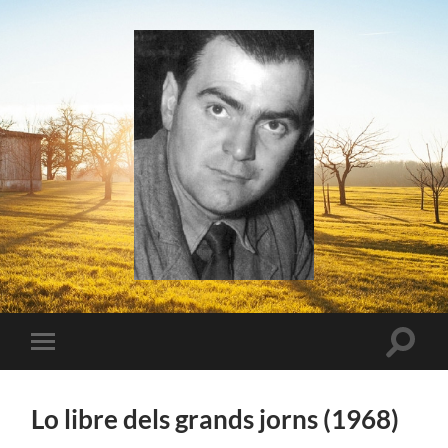
Relire
Jean
Boudou
Toggle
Toggle
search
mobile
field
menu
Lo libre dels grands jorns (1968)