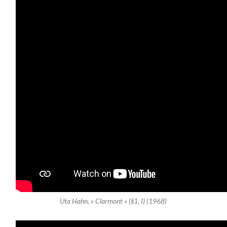
Uta Hahn, « Clarmont » (§1, I) (1968)