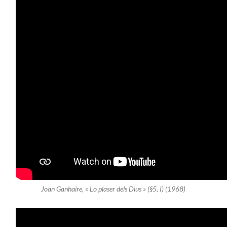
Joan Ganhaire, « Lo plaser dels Dius » (§5, I) (1968)