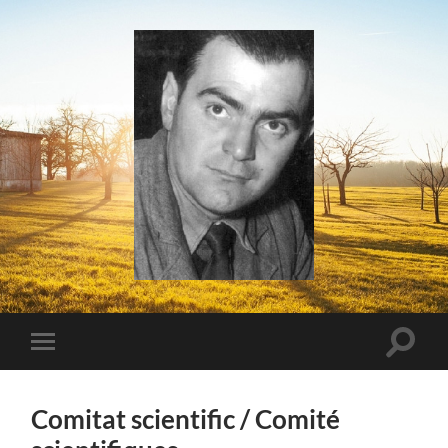
Relire
Jean
Boudou
Toggle
Toggle
search
mobile
field
menu
Comitat scientific / Comité