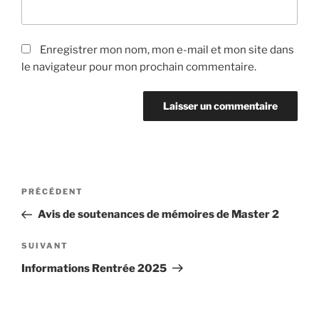
Enregistrer mon nom, mon e-mail et mon site dans
le navigateur pour mon prochain commentaire.
Navigation
Article
PRÉCÉDENT
de
précédent
Avis de soutenances de mémoires de Master 2
l’article
Article
SUIVANT
suivant
Informations Rentrée 2025