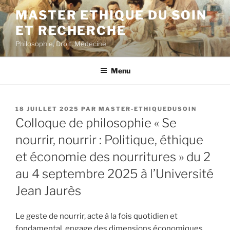
Aller
MASTER ETHIQUE DU SOIN
au
ET RECHERCHE
contenu
principal
Philosophie, Droit, Médecine
Menu
PUBLIÉ
18 JUILLET 2025
PAR
MASTER-ETHIQUEDUSOIN
LE
Colloque de philosophie « Se
nourrir, nourrir : Politique, éthique
et économie des nourritures » du 2
au 4 septembre 2025 à l’Université
Jean Jaurès
Le geste de nourrir, acte à la fois quotidien et
fondamental, engage des dimensions économiques,