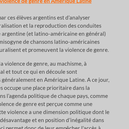
a violence de genre en Amérique Latine
par ces élèves argentins est d’analyser
ralisation et la reproduction des conduites
é argentine (et latino-américaine en général)
s misogyne de chansons latino-américaines
turalisent et promeuvent la violence de genre.
 la violence de genre, au machisme, à
l et tout ce qui en découle sont
s généralement en Amérique Latine. A ce jour,
s occupe une place prioritaire dans la
ans l’agenda politique de chaque pays, comme
iolence de genre est perçue comme une
tte violence a une dimension politique dont le
désavantage et en position d’inégalité dans
eci permet donc de leur empêcher l’accès à