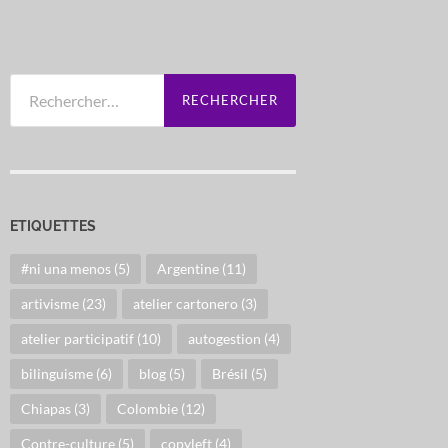
Rechercher :
ETIQUETTES
#ni una menos
(5)
Argentine
(11)
artivisme
(23)
atelier cartonero
(3)
atelier participatif
(10)
autogestion
(4)
bilinguisme
(6)
blog
(5)
Brésil
(5)
Chiapas
(3)
Colombie
(12)
Contre-culture
(5)
copyleft
(4)