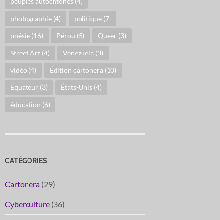
peuples autochtones
(4)
photographie
(4)
politique
(7)
poésie
(16)
Pérou
(5)
Queer
(3)
Street Art
(4)
Venezuela
(3)
vidéo
(4)
Édition cartonera
(10)
Équateur
(3)
États-Unis
(4)
éducation
(6)
CATÉGORIES
Cartonera
(29)
Cyberculture
(36)