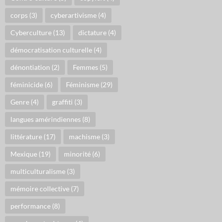
corps
(3)
cyberartivisme
(4)
Cyberculture
(13)
dictature
(4)
démocratisation culturelle
(4)
dénontiation
(2)
Femmes
(5)
féminicide
(6)
Féminisme
(29)
Genre
(4)
graffiti
(3)
langues amérindiennes
(8)
littérature
(17)
machisme
(3)
Mexique
(19)
minorité
(6)
multiculturalisme
(3)
mémoire collective
(7)
performance
(8)