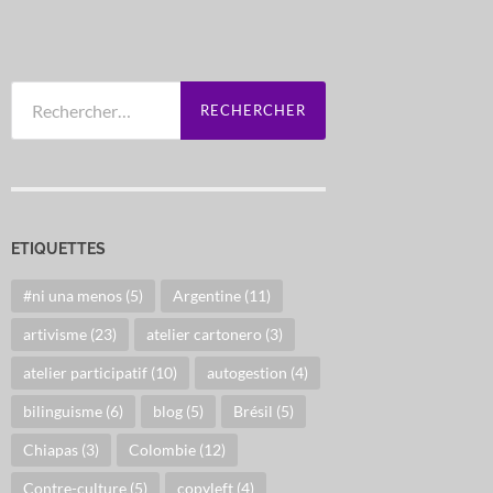
Rechercher :
ETIQUETTES
#ni una menos
(5)
Argentine
(11)
artivisme
(23)
atelier cartonero
(3)
atelier participatif
(10)
autogestion
(4)
bilinguisme
(6)
blog
(5)
Brésil
(5)
Chiapas
(3)
Colombie
(12)
Contre-culture
(5)
copyleft
(4)