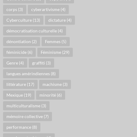
corps
(3)
cyberartivisme
(4)
Cyberculture
(13)
dictature
(4)
démocratisation culturelle
(4)
dénontiation
(2)
Femmes
(5)
féminicide
(6)
Féminisme
(29)
Genre
(4)
graffiti
(3)
langues amérindiennes
(8)
littérature
(17)
machisme
(3)
Mexique
(19)
minorité
(6)
multiculturalisme
(3)
mémoire collective
(7)
performance
(8)