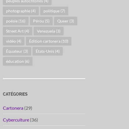
peuples autochtones
(4)
photographie
(4)
politique
(7)
poésie
(16)
Pérou
(5)
Queer
(3)
Street Art
(4)
Venezuela
(3)
vidéo
(4)
Édition cartonera
(10)
Équateur
(3)
États-Unis
(4)
éducation
(6)
CATÉGORIES
Cartonera
(29)
Cyberculture
(36)