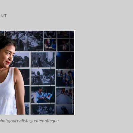
ENT
 photojournaliste guatemaltèque.