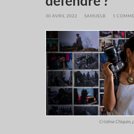
défendre ?
30 AVRIL 2022
/
SAMUELB
/
1 COMM
Cristina Chiquin,