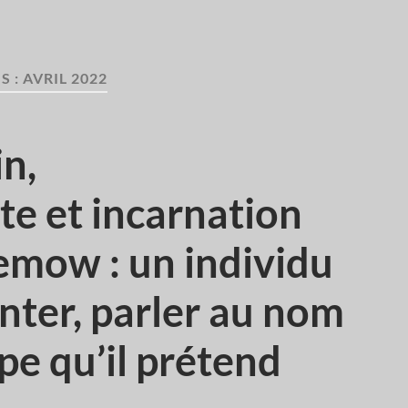
S :
AVRIL 2022
in,
te et incarnation
emow : un individu
enter, parler au nom
pe qu’il prétend