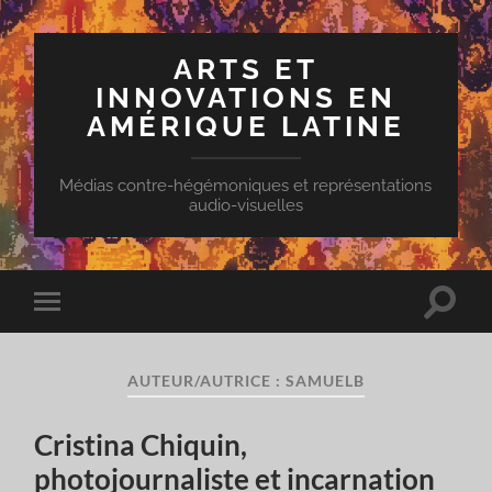
ARTS ET
INNOVATIONS EN
AMÉRIQUE LATINE
Médias contre-hégémoniques et représentations
audio-visuelles
Toggle
Toggle
search
mobile
field
menu
AUTEUR/AUTRICE :
SAMUELB
Cristina Chiquin,
photojournaliste et incarnation