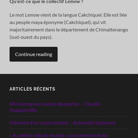
Qu’est-ce que le collectif
Lemow
?
Le mot
Lemow
vient de la langue Cakchiquel. Elle est liée
au peuple maya éponyme (Cakchiquel), qui vit
majoritairement dans le département de Chimaltenango
(sud-ouest du pays).
Continue reading
ARTICLES RÉCENTS
Mis hermanos sueñan despiertos – Claudia
Huaiquimilla
Mémoire d’un corps brulant – Antonella Sudasassi
« A melhor mãe do mundo », ou comment Anna