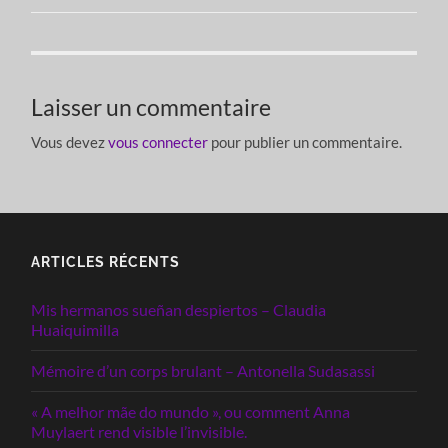
Laisser un commentaire
Vous devez
vous connecter
pour publier un commentaire.
ARTICLES RÉCENTS
Mis hermanos sueñan despiertos – Claudia
Huaiquimilla
Mémoire d’un corps brulant – Antonella Sudasassi
« A melhor mãe do mundo », ou comment Anna
Muylaert rend visible l’invisible.