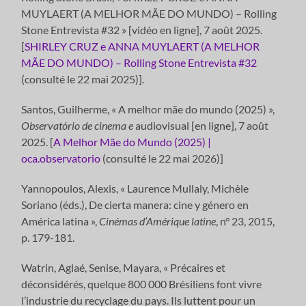
MUYLAERT (A MELHOR MÃE DO MUNDO) – Rolling
Stone Entrevista #32 » [vidéo en ligne], 7 août 2025.
[
SHIRLEY CRUZ e ANNA MUYLAERT (A MELHOR
MÃE DO MUNDO) – Rolling Stone Entrevista #32
(consulté le 22 mai 2025)].
Santos, Guilherme, « A melhor mãe do mundo (2025) »,
Observat
ó
rio de cinema e
audiovisual [en ligne], 7 août
2025. [
A Melhor Mãe do Mundo (2025) |
oca.observatorio
(consulté le 22 mai 2026)]
Yannopoulos, Alexis, « Laurence Mullaly, Michèle
Soriano (éds.), De cierta manera: cine y género en
América latina »,
Cinémas d’Amérique latine
, n° 23, 2015,
p. 179-181.
Watrin, Aglaé, Senise, Mayara, « Précaires et
déconsidérés, quelque 800 000 Brésiliens font vivre
l’industrie du recyclage du pays. Ils luttent pour un