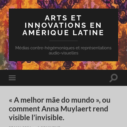
ARTS ET
INNOVATIONS EN
AMÉRIQUE LATINE
Médias contre-hégémoniques et représentations
audio-visuelles
Toggle
Toggle
search
mobile
field
menu
« A melhor mãe do mundo », ou
comment Anna Muylaert rend
visible l’invisible.