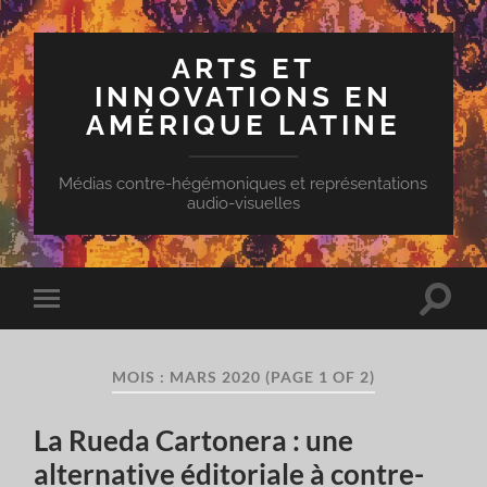
ARTS ET
INNOVATIONS EN
AMÉRIQUE LATINE
Médias contre-hégémoniques et représentations
audio-visuelles
Toggle
Toggle
search
mobile
field
menu
MOIS :
MARS 2020
(PAGE 1 OF 2)
La Rueda Cartonera : une
alternative éditoriale à contre-