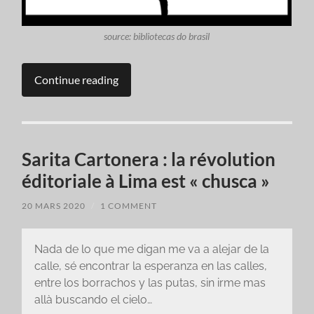
source: bibliotecas do brasil
Continue reading
Sarita Cartonera : la révolution
éditoriale à Lima est « chusca »
20 MARS 2020
/
1 COMMENT
Nada de lo que me digan me va a alejar de la
calle, sé encontrar la esperanza en las calles,
entre los borrachos y las putas, sin irme mas
allà buscando el cielo…