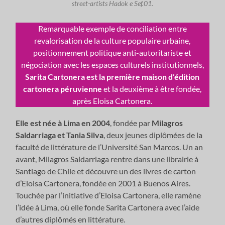
street-artists Hadok e Sef.01.
Remarquable exemple de conciliation entre
revalorisation de la culture populaire urbaine,
positionnement politique anti-autoritariste et
négociation avec les espaces culturels institutionnels,
Sarita Cartonera est la première maison d’édition
cartonera péruvienne
et la deuxième à être fondée,
après Eloisa Cartonera.
Elle est née à Lima en 2004
, fondée par
Milagros
Saldarriaga et Tania Silva
, deux jeunes diplômées de la
faculté de littérature de l’Université San Marcos. Un an
avant, Milagros Saldarriaga rentre dans une librairie à
Santiago de Chile et découvre un des livres de carton
d’Eloisa Cartonera, fondée en 2001 à Buenos Aires.
Touchée par l’initiative d’Eloisa Cartonera, elle ramène
l’idée à Lima, où elle fonde Sarita Cartonera avec l’aide
d’autres diplômés en littérature.