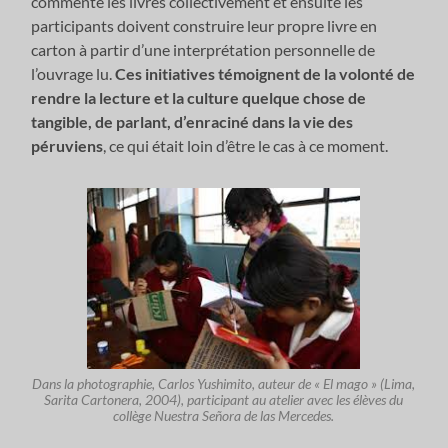
commente les livres collectivement et ensuite les
participants doivent construire leur propre livre en
carton à partir d’une interprétation personnelle de
l’ouvrage lu.
Ces initiatives témoignent de la volonté de
rendre la lecture et la culture quelque chose de
tangible, de parlant, d’enraciné dans la vie des
péruviens
, ce qui était loin d’être le cas à ce moment.
Dans la photographie, Carlos Yushimito, auteur de « El mago » (Lima,
Sarita Cartonera, 2004), participant au atelier avec les élèves du
collège Nuestra Señora de las Mercedes.