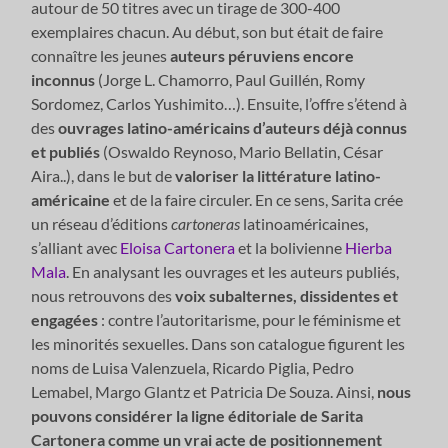
autour de 50 titres avec un tirage de 300-400
exemplaires chacun. Au début, son but était de faire
connaître les jeunes
auteurs péruviens encore
inconnus
(Jorge L. Chamorro, Paul Guillén, Romy
Sordomez, Carlos Yushimito…). Ensuite, l’offre s’étend à
des
ouvrages latino-américains
d’auteurs déjà connus
et publiés
(Oswaldo Reynoso, Mario Bellatin, César
Aira..), dans le but de
valoriser la littérature latino-
américaine
et de la faire circuler. En ce sens, Sarita crée
un réseau d’éditions
cartoneras
latinoaméricaines,
s’alliant avec
Eloisa Cartonera
et la bolivienne
Hierba
Mala
. En analysant les ouvrages et les auteurs publiés,
nous retrouvons des
voix subalternes, dissidentes et
engagées
: contre l’autoritarisme, pour le féminisme et
les minorités sexuelles. Dans son catalogue figurent les
noms de Luisa Valenzuela, Ricardo Piglia, Pedro
Lemabel, Margo Glantz et Patricia De Souza. Ainsi,
nous
pouvons considérer la ligne éditoriale de Sarita
Cartonera comme un vrai acte de positionnement