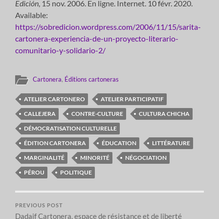
Edición
, 15 nov. 2006. En ligne. Internet. 10 févr. 2020.
Available:
https://sobredicion.wordpress.com/2006/11/15/sarita-
cartonera-experiencia-de-un-proyecto-literario-
comunitario-y-solidario-2/
Cartonera
,
Éditions cartoneras
ATELIER CARTONERO
ATELIER PARTICIPATIF
CALLEJERA
CONTRE-CULTURE
CULTURA CHICHA
DÉMOCRATISATION CULTURELLE
ÉDITION CARTONERA
ÉDUCATION
LITTÉRATURE
MARGINALITÉ
MINORITÉ
NÉGOCIATION
PÉROU
POLITIQUE
PREVIOUS POST
Dadaif Cartonera, espace de résistance et de liberté