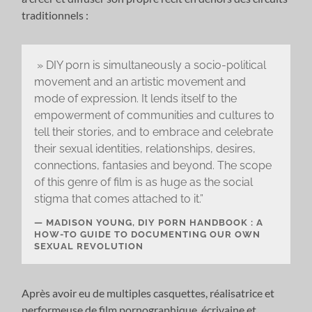
traditionnels :
» DIY porn is simultaneously a socio-political
movement and an artistic movement and
mode of expression. It lends itself to the
empowerment of communities and cultures to
tell their stories, and to embrace and celebrate
their sexual identities, relationships, desires,
connections, fantasies and beyond. The scope
of this genre of film is as huge as the social
stigma that comes attached to it.”
MADISON YOUNG, DIY PORN HANDBOOK : A
HOW-TO GUIDE TO DOCUMENTING OUR OWN
SEXUAL REVOLUTION
Après avoir eu de multiples casquettes, réalisatrice et
performeuse de film pornographique, écrivaine et