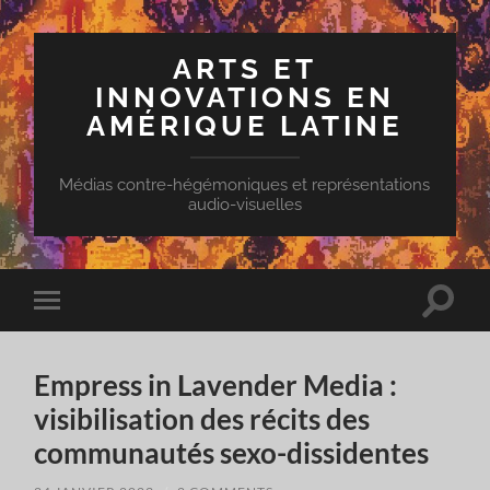
ARTS ET
INNOVATIONS EN
AMÉRIQUE LATINE
Médias contre-hégémoniques et représentations
audio-visuelles
Toggle
Toggle
search
mobile
field
menu
Empress in Lavender Media :
visibilisation des récits des
communautés sexo-dissidentes