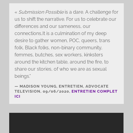
«
Submission Possible
is a dare. A challenge for
us to shift the narrative. For us to celebrate our
differences and our sameness, our
connections,It is a culmination of my deep
desire to gather women, POC, queers, trans
folk, Black folks, non-binary community,
femmes, butches, sex workers, kinksters
around the kitchen table, around the fire, to
share our stories, of who we are as sexual
beings.”
MADISON YOUNG, ENTRETIEN, ADVOCATE
TELEVISION, 09/06/2020,
ENTRETIEN COMPLET
ICI