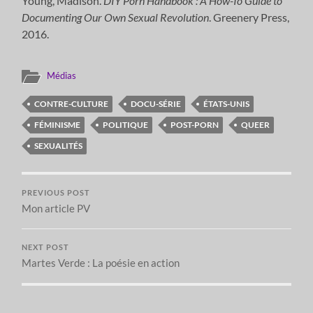
Young, Madison.
DIY Porn Handbook : A How-To Guide to
Documenting Our Own Sexual Revolution
. Greenery Press,
2016.
Médias
CONTRE-CULTURE
DOCU-SÉRIE
ÉTATS-UNIS
FÉMINISME
POLITIQUE
POST-PORN
QUEER
SEXUALITÉS
PREVIOUS POST
Mon article PV
NEXT POST
Martes Verde : La poésie en action