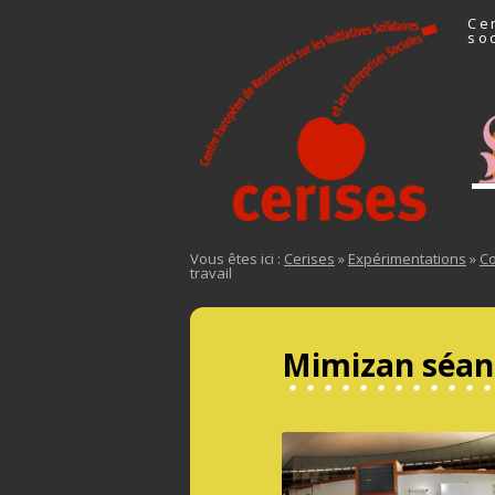
Ce
so
All
Vous êtes ici :
Cerises
»
Expérimentations
»
Co
travail
Mimizan séanc