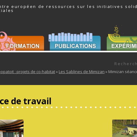
ntre européen de ressources sur les initiatives soli
ciales
er au contenu
Recherch
opatoit : projets de co-habitat
»
Les Sablines de Mimizan
» Mimizan séanc
e de travail