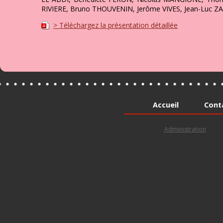
RIVIERE, Bruno THOUVENIN, Jerôme VIVES, Jean-Luc Z
> Téléchargez la présentation détaillée
Accueil
Cont
Administration