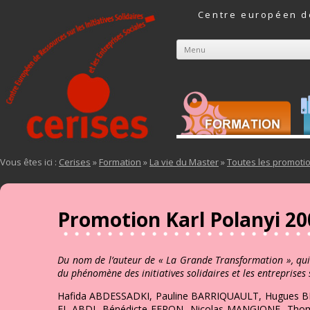
Centre européen de
Menu
Aller au contenu
Vous êtes ici :
Cerises
»
Formation
»
La vie du Master
»
Toutes les promoti
Promotion Karl Polanyi 20
Du nom de l’auteur de « La Grande Transformation », qui
du phénomène des initiatives solidaires et les entreprises 
Hafida ABDESSADKI, Pauline BARRIQUAULT, Hugues BE
EL ABDI, Bénédicte FERON, Nicolas MANGIONE, Thoma