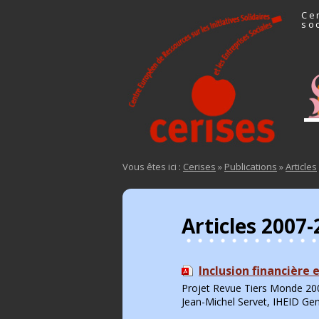
Ce
so
All
Vous êtes ici :
Cerises
»
Publications
»
Articles
Articles 2007
Inclusion financière 
Projet Revue Tiers Monde 20
Jean-Michel Servet, IHEID Ge