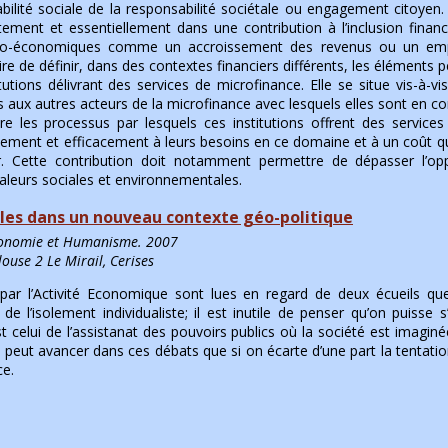
ilité sociale de la responsabilité sociétale ou engagement citoyen.
tement et essentiellement dans une contribution à l’inclusion finan
io-économiques comme un accroissement des revenus ou un emp
ire de définir, dans des contextes financiers différents, les éléments 
tutions délivrant des services de microfinance. Elle se situe vis-à-vi
s aux autres acteurs de la microfinance avec lesquels elles sont en c
 les processus par lesquels ces institutions offrent des services 
ement et efficacement à leurs besoins en ce domaine et à un coût qu
ir. Cette contribution doit notamment permettre de dépasser l’op
valeurs sociales et environnementales.
ales dans un nouveau contexte géo-politique
Economie et Humanisme. 2007
ouse 2 Le Mirail, Cerises
n par l’Activité Economique sont lues en regard de deux écueils qu
 de l’isolement individualiste; il est inutile de penser qu’on puisse s
t celui de l’assistanat des pouvoirs publics où la société est ima
peut avancer dans ces débats que si on écarte d’une part la tentation 
ce.