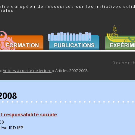
ntre européen de ressources sur les initiatives soli
ciales
er au contenu
Recherch
»
Articles à comité de lecture
» Articles 2007-2008
-2008
et responsabilité sociale
08
nève IRD.IFP