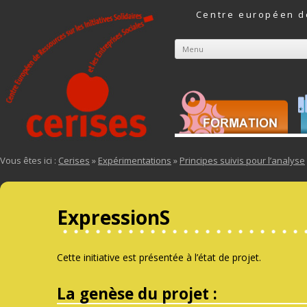
Centre européen de
Menu
Aller au contenu
Vous êtes ici :
Cerises
»
Expérimentations
»
Principes suivis pour l’analyse
ExpressionS
Cette initiative est présentée à l’état de projet.
La genèse du projet :