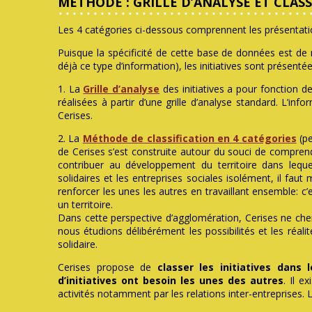
MÉTHODE : GRILLE D’ANALYSE ET CLASS
Les 4 catégories ci-dessous comprennent les présentati
Puisque la spécificité de cette base de données est de ne
déjà ce type d’information), les initiatives sont présent
1. La
Grille d’analyse
des initiatives a pour fonction d
réalisées à partir d’une grille d’analyse standard. L’i
Cerises.
2. La
Méthode de classification en 4 catégories
(pe
de Cerises s’est construite autour du souci de comprendr
contribuer au développement du territoire dans lequel e
solidaires et les entreprises sociales isolément, il fa
renforcer les unes les autres en travaillant ensemble: c
un territoire.
Dans cette perspective d’agglomération, Cerises ne che
nous étudions délibérément les possibilités et les réal
solidaire.
Cerises propose de
classer les initiatives dans
d’initiatives ont besoin les unes des autres
. Il e
activités notamment par les relations inter-entreprises. 