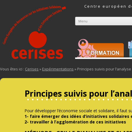
Centre européen de
Menu
Aller au contenu
Vous êtes ici :
Cerises
»
Expérimentations
» Principes suivis pour l’analyse
Principes suivis pour l’ana
Pour développer l’économie sociale et solidaire, il faut su
1- faire émerger des idées d’initiatives solidaires 
2- travailler à l’agglomération de ces initiatives