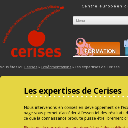
Centre européen de
Menu
Aller au contenu
Vous êtes ici :
Cerises
»
Expérimentations
» Les expertises de Cerises
Les expertises de Cerises
Nous intervenons en conseil en développement de l’écon
page vous permet d’accéder à l’essentiel des résultats
ce que la connaissance produite puisse être librement di
Plusieurs de nos missions ont donné lieu à des publicati