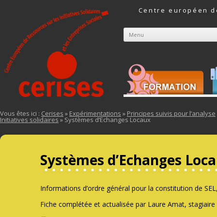
Centre européen de
Menu
Aller au contenu
Vous êtes ici :
Cerises
»
Expérimentations
»
Principes suivis pour l’analyse
Initiatives solidaires
» Systèmes d’Echanges Locaux
Systèmes d’Echanges Loc
Informations d’ordre général pour la constitution de S
Fiche complétée et actualisée par Laure Amat, stagiaire