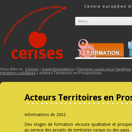
Centre européen de
Menu
Aller au contenu
Vous êtes ici :
Cerises
»
Expérimentations
»
Principes suivis pour l’analyse
Initiatives solidaires
» Acteurs Territoires en Prospectives
Acteurs Territoires en Pro
Informations de 2002
Des stages de formation «écoute qualitative et prospect
au service des projets de territoires ruraux ou des pays.