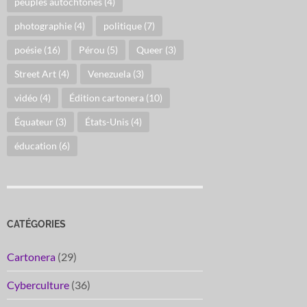
peuples autochtones
(4)
photographie
(4)
politique
(7)
poésie
(16)
Pérou
(5)
Queer
(3)
Street Art
(4)
Venezuela
(3)
vidéo
(4)
Édition cartonera
(10)
Équateur
(3)
États-Unis
(4)
éducation
(6)
CATÉGORIES
Cartonera
(29)
Cyberculture
(36)