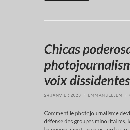
Chicas poderosa
photojournalism
voix dissidente
24 JANVIER 2023
/
EMMANUELLEM
/
Comment le photojournalisme devient
défense des groupes minoritaires, 
l’empowerment de ceux que l’on pas