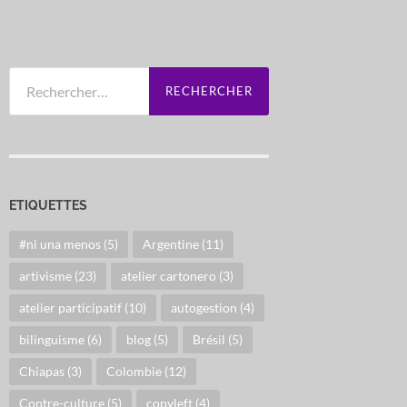
Rechercher :
ETIQUETTES
#ni una menos
(5)
Argentine
(11)
artivisme
(23)
atelier cartonero
(3)
atelier participatif
(10)
autogestion
(4)
bilinguisme
(6)
blog
(5)
Brésil
(5)
Chiapas
(3)
Colombie
(12)
Contre-culture
(5)
copyleft
(4)