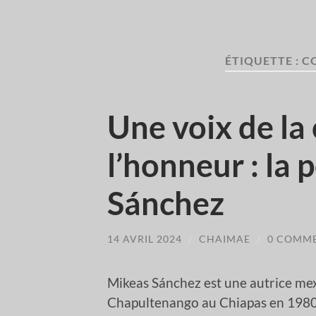
ÉTIQUETTE :
C
Une voix de la
l’honneur : la
Sánchez
14 AVRIL 2024
/
CHAIMAE
/
0 COMM
Mikeas Sánchez est une autrice mex
Chapultenango au Chiapas en 1980. E