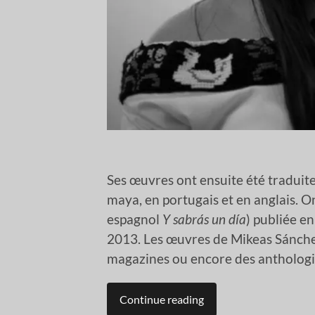
Ses œuvres ont ensuite été traduites
maya, en portugais et en anglais. O
espagnol
Y sabrás un día
) publiée e
2013. Les œuvres de Mikeas Sánche
magazines ou encore des antholog
Continue reading