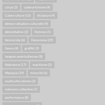
corps
(3)
cyberartivisme
(4)
Cyberculture
(13)
dictature
(4)
démocratisation culturelle
(4)
dénontiation
(2)
Femmes
(5)
féminicide
(6)
Féminisme
(29)
Genre
(4)
graffiti
(3)
langues amérindiennes
(8)
littérature
(17)
machisme
(3)
Mexique
(19)
minorité
(6)
multiculturalisme
(3)
mémoire collective
(7)
performance
(8)