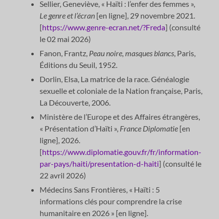
Sellier, Geneviève, « Haïti : l’enfer des femmes »,
Le genre et l’écran
[en ligne], 29 novembre 2021.
[
https://www.genre-ecran.net/?Freda
] (consulté
le 02 mai 2026)
Fanon, Frantz,
Peau noire, masques blancs
, Paris,
Éditions du Seuil, 1952.
Dorlin, Elsa, La matrice de la race. Généalogie
sexuelle et coloniale de la Nation française, Paris,
La Découverte, 2006.
Ministère de l’Europe et des Affaires étrangères,
« Présentation d’Haïti »,
France Diplomatie
[en
ligne], 2026.
[
https://www.diplomatie.gouv.fr/fr/information-
par-pays/haiti/presentation-d-haiti
] (consulté le
22 avril 2026)
Médecins Sans Frontières, « Haïti : 5
informations clés pour comprendre la crise
humanitaire en 2026 » [en ligne].