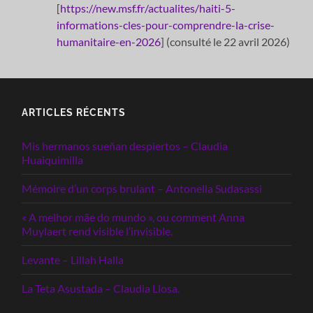
[
https://new.msf.fr/actualites/haiti-5-
informations-cles-pour-comprendre-la-crise-
humanitaire-en-2026
] (consulté le 22 avril 2026)
ARTICLES RÉCENTS
Mis hermanos sueñan despiertos – Claudia
Huaiquimilla
Mémoire d’un corps brulant – Antonella Sudasassi
« A melhor mãe do mundo », ou comment Anna
Muylaert rend visible l’invisible.
Levante – Lillah Halla
La Teta Asustada – Claudia Llosa.