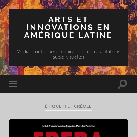
ARTS ET
INNOVATIONS EN
AMÉRIQUE LATINE
Médias contre-hégémoniques et représentations
audio-visuelles
Toggle
Toggle
search
mobile
field
menu
ÉTIQUETTE :
CRÉOLE