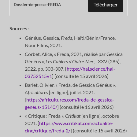
Télécharger
Dossier-de-presse-FREDA
Sources :
Généus, Gessica,
Freda
, Haïti/Bénin/France,
Nour Films, 2021.
Corbet, Alice, « Freda, 2021, réalisé par Gessica
Généus »,
Les Cahiers d’Outre-Mer
, LXXV (285),
2022, pp. 303-307. [
https://hal.science/hal-
03752515v1
] (consulté le 15 avril 2026)
Barlet, Olivier, « Freda, de Gessica Généus »,
Africultures
[en ligne], juillet 2021.
[
https://africultures.com/freda-de-gessica-
geneus-15140/
] (consulté le 16 avril 2026)
« Critique : Freda »,
Critikat
[en ligne], octobre
2021. [
https://www.critikat.com/actualite-
cine/critique/freda-2/
] (consulté le 15 avril 2026)