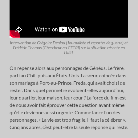
Intervention de Grégoire Deniau (Journaliste et reporter de guerre) et
Frédéric Thomas (Chercheur au CETRI) sur la situation récente en
Haïti.
On repense alors aux personnages de Généus. Le frère,
parti au Chili puis aux États-Unis. La sœur, coincée dans
son mariage à Port-au-Prince. Freda, qui avait choisi de
rester. Dans quel périmètre évoluent-elles aujourd’hui,
leur quartier, leur maison, leur cour ? La force du film est
de nous avoir fait éprouver cette question avant même
qu’elle devienne aussi urgente. Comme lance l’un des
personnages, « La vie est trop fragile, il faut la célébrer ».
Cinq ans après, c’est peut-être la seule réponse qui reste.