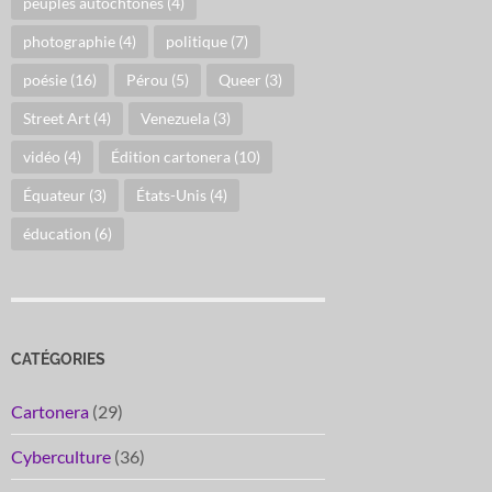
peuples autochtones
(4)
photographie
(4)
politique
(7)
poésie
(16)
Pérou
(5)
Queer
(3)
Street Art
(4)
Venezuela
(3)
vidéo
(4)
Édition cartonera
(10)
Équateur
(3)
États-Unis
(4)
éducation
(6)
CATÉGORIES
Cartonera
(29)
Cyberculture
(36)