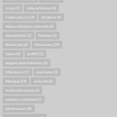
corps
(3)
cyberartivisme
(4)
Cyberculture
(13)
dictature
(4)
démocratisation culturelle
(4)
dénontiation
(2)
Femmes
(5)
féminicide
(6)
Féminisme
(29)
Genre
(4)
graffiti
(3)
langues amérindiennes
(8)
littérature
(17)
machisme
(3)
Mexique
(19)
minorité
(6)
multiculturalisme
(3)
mémoire collective
(7)
performance
(8)