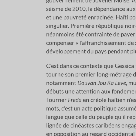
gouvernement de Jovenel Moïse. À ce
séisme de 2010, la dépendance aux 
et une pauvreté enracinée. Haïti po
singulier. Première république noir
néanmoins été contrainte de paye
compenser » l’affranchissement de s
développement du pays pendant plus
C’est dans ce contexte que Gessica G
tourne son premier long-métrage de
notamment
Douvan Jou Ka Leve
, m
débuts une attention aux fondement
Tourner
Freda
en créole haïtien n’e
mots, c’est un acte politique assumé
langue que celle du peuple qu’il rep
lignée de cinéastes caribéens eng
en opposition au regard occidental 