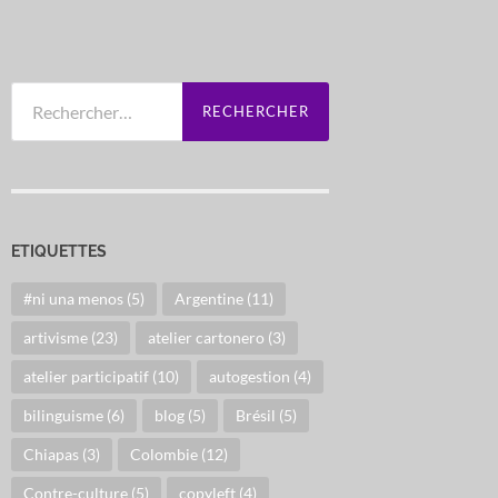
Rechercher :
ETIQUETTES
#ni una menos
(5)
Argentine
(11)
artivisme
(23)
atelier cartonero
(3)
atelier participatif
(10)
autogestion
(4)
bilinguisme
(6)
blog
(5)
Brésil
(5)
Chiapas
(3)
Colombie
(12)
Contre-culture
(5)
copyleft
(4)