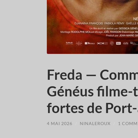
Freda — Comm
Généus filme-t-e
fortes de Port
4 MAI 2026
/
NINALEROUX
/
1 COMM