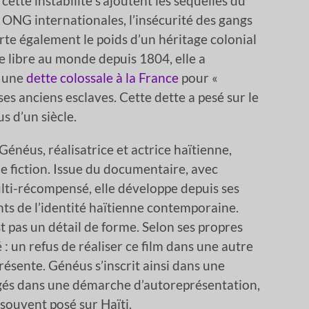
tte instabilité s’ajoutent les séquelles du
ONG internationales, l’insécurité des gangs
rte également le poids d’un héritage colonial
e libre au monde depuis 1804, elle a
r une
dette colossale à la France
pour «
es anciens esclaves. Cette dette a pesé sur le
 d’un siècle.
énéus, réalisatrice et actrice haïtienne,
 fiction. Issue du documentaire, avec
ulti-récompensé, elle développe depuis ses
s de l’identité haïtienne contemporaine.
st pas un détail de forme. Selon ses propres
 : un refus de réaliser ce film dans une autre
résente. Généus s’inscrit ainsi dans une
agés dans une démarche d’autoreprésentation,
souvent posé sur Haïti.