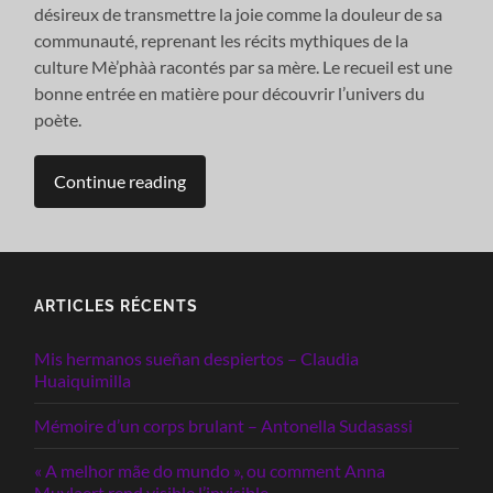
désireux de transmettre la joie comme la douleur de sa
communauté, reprenant les récits mythiques de la
culture Mè’phàà racontés par sa mère. Le recueil est une
bonne entrée en matière pour découvrir l’univers du
poète.
Continue reading
ARTICLES RÉCENTS
Mis hermanos sueñan despiertos – Claudia
Huaiquimilla
Mémoire d’un corps brulant – Antonella Sudasassi
« A melhor mãe do mundo », ou comment Anna
Muylaert rend visible l’invisible.