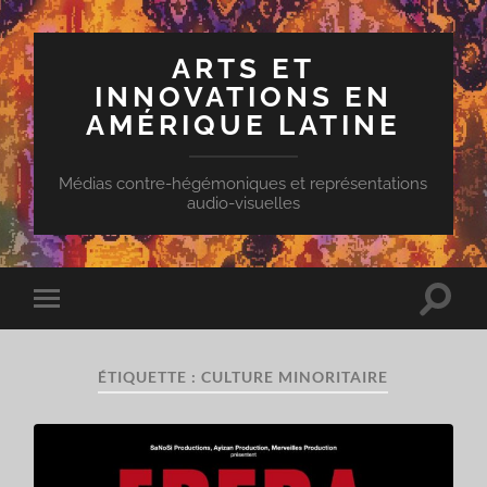
ARTS ET
INNOVATIONS EN
AMÉRIQUE LATINE
Médias contre-hégémoniques et représentations
audio-visuelles
Toggle
Toggle
search
mobile
field
menu
ÉTIQUETTE :
CULTURE MINORITAIRE