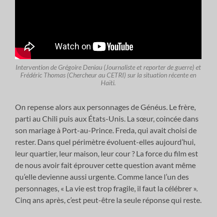
Intervention de Grégoire Deniau (Journaliste et reporter de guerre) et
Frédéric Thomas (Chercheur au CETRI) sur la situation récente en
Haïti.
On repense alors aux personnages de Généus. Le frère,
parti au Chili puis aux États-Unis. La sœur, coincée dans
son mariage à Port-au-Prince. Freda, qui avait choisi de
rester. Dans quel périmètre évoluent-elles aujourd’hui,
leur quartier, leur maison, leur cour ? La force du film est
de nous avoir fait éprouver cette question avant même
qu’elle devienne aussi urgente. Comme lance l’un des
personnages, « La vie est trop fragile, il faut la célébrer ».
Cinq ans après, c’est peut-être la seule réponse qui reste.