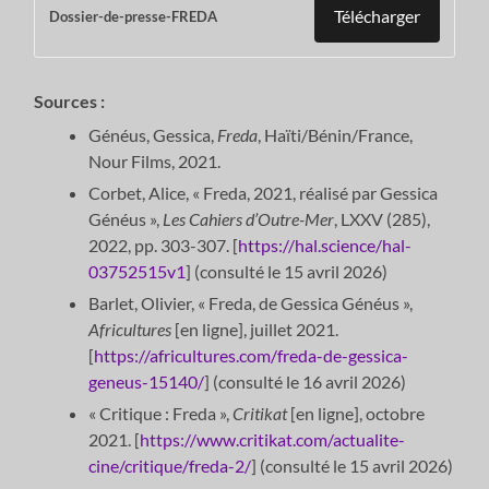
Télécharger
Dossier-de-presse-FREDA
Sources :
Généus, Gessica,
Freda
, Haïti/Bénin/France,
Nour Films, 2021.
Corbet, Alice, « Freda, 2021, réalisé par Gessica
Généus »,
Les Cahiers d’Outre-Mer
, LXXV (285),
2022, pp. 303-307. [
https://hal.science/hal-
03752515v1
] (consulté le 15 avril 2026)
Barlet, Olivier, « Freda, de Gessica Généus »,
Africultures
[en ligne], juillet 2021.
[
https://africultures.com/freda-de-gessica-
geneus-15140/
] (consulté le 16 avril 2026)
« Critique : Freda »,
Critikat
[en ligne], octobre
2021. [
https://www.critikat.com/actualite-
cine/critique/freda-2/
] (consulté le 15 avril 2026)