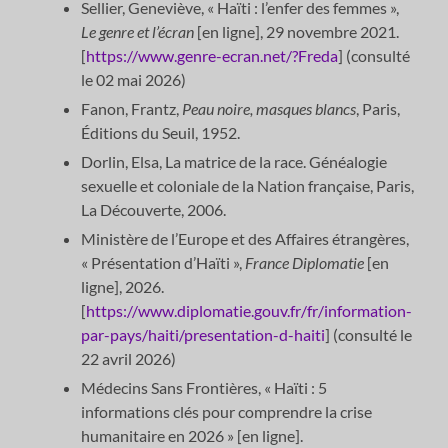
Sellier, Geneviève, « Haïti : l’enfer des femmes »,
Le genre et l’écran
[en ligne], 29 novembre 2021.
[
https://www.genre-ecran.net/?Freda
] (consulté
le 02 mai 2026)
Fanon, Frantz,
Peau noire, masques blancs
, Paris,
Éditions du Seuil, 1952.
Dorlin, Elsa, La matrice de la race. Généalogie
sexuelle et coloniale de la Nation française, Paris,
La Découverte, 2006.
Ministère de l’Europe et des Affaires étrangères,
« Présentation d’Haïti »,
France Diplomatie
[en
ligne], 2026.
[
https://www.diplomatie.gouv.fr/fr/information-
par-pays/haiti/presentation-d-haiti
] (consulté le
22 avril 2026)
Médecins Sans Frontières, « Haïti : 5
informations clés pour comprendre la crise
humanitaire en 2026 » [en ligne].