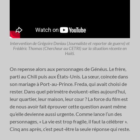
Intervention de Grégoire Deniau (Journaliste et reporter de guerre) et
Frédéric Thomas (Chercheur au CETRI) sur la situation récente en
Haïti.
On repense alors aux personnages de Généus. Le frère,
parti au Chili puis aux États-Unis. La sœur, coincée dans
son mariage à Port-au-Prince. Freda, qui avait choisi de
rester. Dans quel périmètre évoluent-elles aujourd’hui,
leur quartier, leur maison, leur cour ? La force du film est
de nous avoir fait éprouver cette question avant même
qu’elle devienne aussi urgente. Comme lance l’un des
personnages, « La vie est trop fragile, il faut la célébrer ».
Cinq ans après, c’est peut-être la seule réponse qui reste.