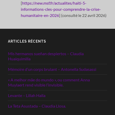
[
https://new.msf.fr/actualites/haiti-5-
informations-cles-pour-comprendre-la-crise-
humanitaire-en-2026
] (consulté le 22 avril 2026)
ARTICLES RÉCENTS
Mis hermanos sueñan despiertos – Claudia
Huaiquimilla
Mémoire d’un corps brulant – Antonella Sudasassi
« A melhor mãe do mundo », ou comment Anna
Muylaert rend visible l’invisible.
Levante – Lillah Halla
La Teta Asustada – Claudia Llosa.