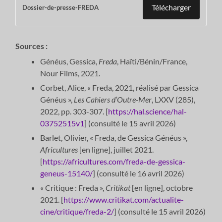
Télécharger
Dossier-de-presse-FREDA
Sources :
Généus, Gessica,
Freda
, Haïti/Bénin/France,
Nour Films, 2021.
Corbet, Alice, « Freda, 2021, réalisé par Gessica
Généus »,
Les Cahiers d’Outre-Mer
, LXXV (285),
2022, pp. 303-307. [
https://hal.science/hal-
03752515v1
] (consulté le 15 avril 2026)
Barlet, Olivier, « Freda, de Gessica Généus »,
Africultures
[en ligne], juillet 2021.
[
https://africultures.com/freda-de-gessica-
geneus-15140/
] (consulté le 16 avril 2026)
« Critique : Freda »,
Critikat
[en ligne], octobre
2021. [
https://www.critikat.com/actualite-
cine/critique/freda-2/
] (consulté le 15 avril 2026)