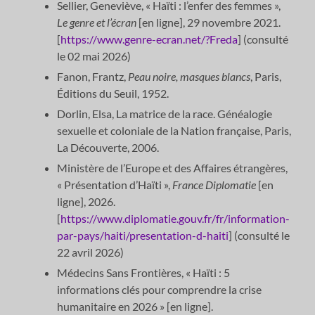
Sellier, Geneviève, « Haïti : l’enfer des femmes »,
Le genre et l’écran
[en ligne], 29 novembre 2021.
[
https://www.genre-ecran.net/?Freda
] (consulté
le 02 mai 2026)
Fanon, Frantz,
Peau noire, masques blancs
, Paris,
Éditions du Seuil, 1952.
Dorlin, Elsa, La matrice de la race. Généalogie
sexuelle et coloniale de la Nation française, Paris,
La Découverte, 2006.
Ministère de l’Europe et des Affaires étrangères,
« Présentation d’Haïti »,
France Diplomatie
[en
ligne], 2026.
[
https://www.diplomatie.gouv.fr/fr/information-
par-pays/haiti/presentation-d-haiti
] (consulté le
22 avril 2026)
Médecins Sans Frontières, « Haïti : 5
informations clés pour comprendre la crise
humanitaire en 2026 » [en ligne].