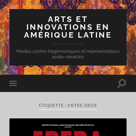
ARTS ET
INNOVATIONS EN
AMÉRIQUE LATINE
Médias contre-hégémoniques et représentations
audio-visuelles
Toggle
Toggle
search
mobile
field
menu
ÉTIQUETTE :
ENTRE-DEUX