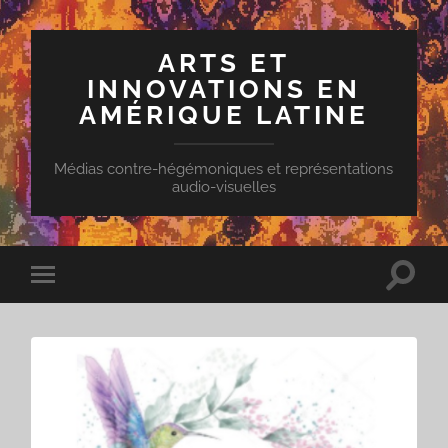
ARTS ET
INNOVATIONS EN
AMÉRIQUE LATINE
Médias contre-hégémoniques et représentations
audio-visuelles
Toggle
Toggle
search
mobile
field
menu