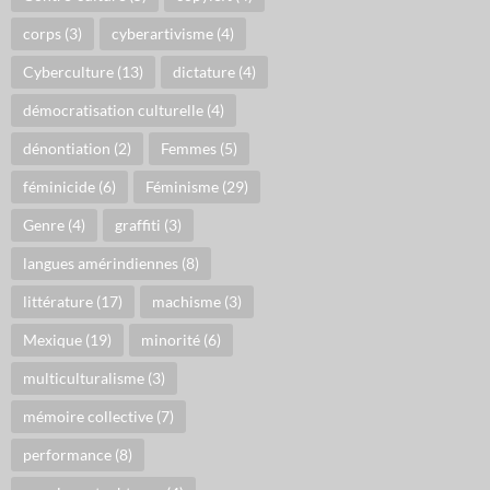
corps
(3)
cyberartivisme
(4)
Cyberculture
(13)
dictature
(4)
démocratisation culturelle
(4)
dénontiation
(2)
Femmes
(5)
féminicide
(6)
Féminisme
(29)
Genre
(4)
graffiti
(3)
langues amérindiennes
(8)
littérature
(17)
machisme
(3)
Mexique
(19)
minorité
(6)
multiculturalisme
(3)
mémoire collective
(7)
performance
(8)