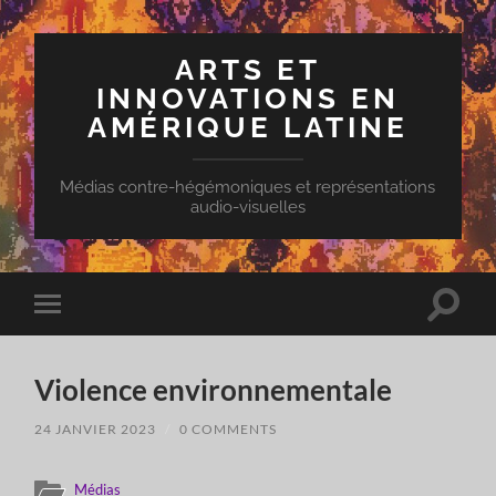
ARTS ET
INNOVATIONS EN
AMÉRIQUE LATINE
Médias contre-hégémoniques et représentations
audio-visuelles
Toggle
Toggle
search
mobile
field
menu
Violence environnementale
24 JANVIER 2023
/
0 COMMENTS
Médias